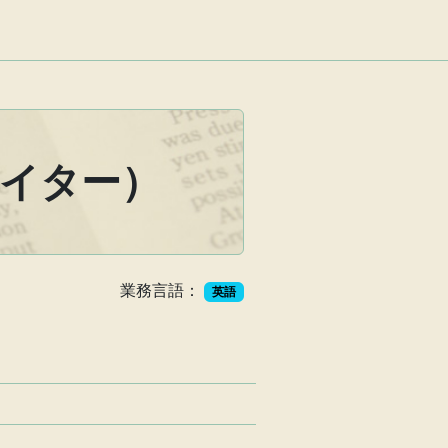
イター）
業務言語：
英語