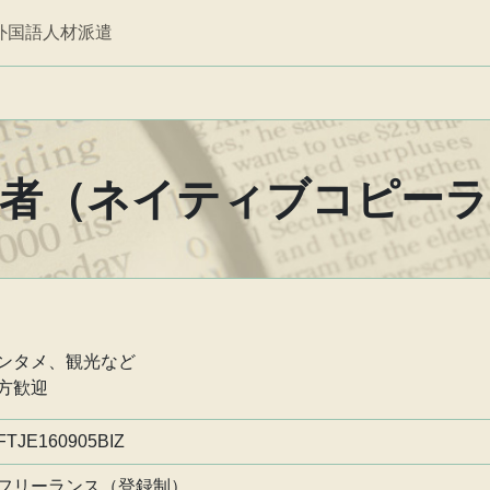
外国語人材派遣
訳者（ネイティブコピーラ
ンタメ、観光など
方歓迎
FTJE160905BIZ
フリーランス（登録制）