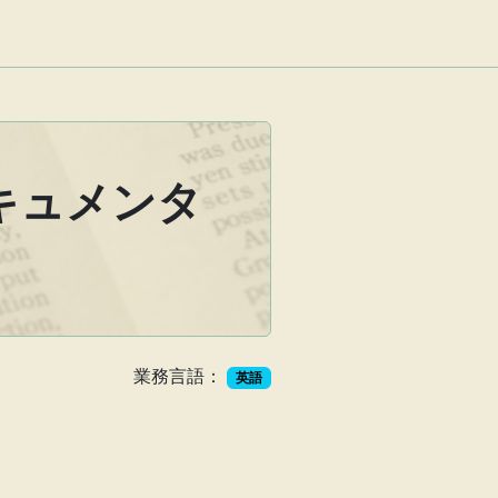
キュメンタ
業務言語：
英語